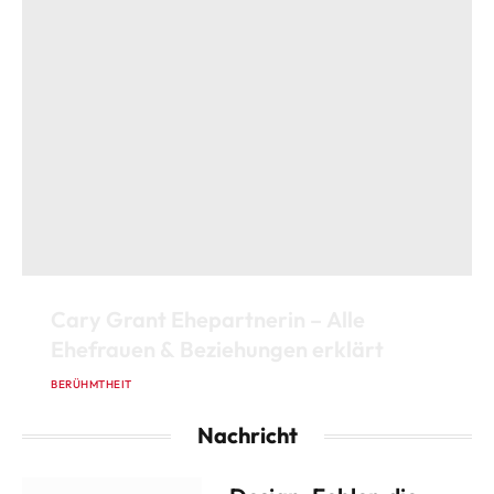
Cary Grant Ehepartnerin – Alle
Ehefrauen & Beziehungen erklärt
BERÜHMTHEIT
13. JANUAR 2026
Nachricht