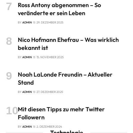
Ross Antony abgenommen – So
veränderte er sein Leben
BY
ADMIN
29. DEZEMBER 2025
Nico Hofmann Ehefrau – Was wirklich
bekannt ist
BY
ADMIN
15. NOVEMBER 2025
Noah LaLonde Freundin – Aktueller
Stand
BY
ADMIN
27. DEZEMBER 2025
Mit diesen Tipps zu mehr Twitter
Followern
BY
ADMIN
2. DEZEMBER 2024
Technologie