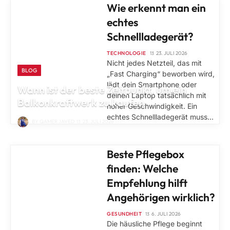
Wie erkennt man ein
echtes
Schnellladegerät?
TECHNOLOGIE
23. JULI 2026
Nicht jedes Netzteil, das mit
BLOG
„Fast Charging“ beworben wird,
lädt dein Smartphone oder
Wann ist der beste Zeitpunkt, um ein
deinen Laptop tatsächlich mit
Balkonkraftwerk zu kaufen
hoher Geschwindigkeit. Ein
echtes Schnellladegerät muss…
BY
QAMER JAVED
23. JULI 2026
GESUNDHEIT
Beste Pflegebox
finden: Welche
Empfehlung hilft
Angehörigen wirklich?
GESUNDHEIT
6. JULI 2026
Die häusliche Pflege beginnt