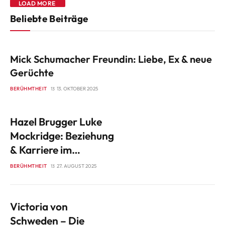
LOAD MORE
Beliebte Beiträge
BERÜHMTHEIT
Mick Schumacher Freundin: Liebe, Ex & neue
Gerüchte
BERÜHMTHEIT
13. OKTOBER 2025
Hazel Brugger Luke
Mockridge: Beziehung
& Karriere im
Überblick
BERÜHMTHEIT
27. AUGUST 2025
Victoria von
Schweden – Die