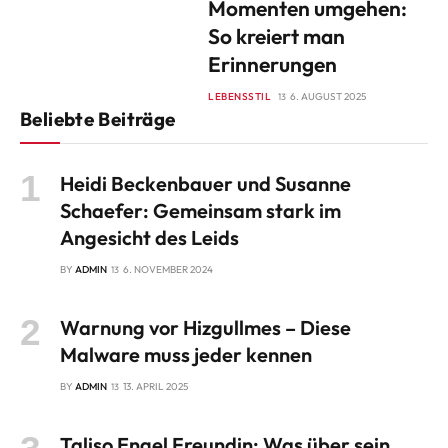
Momenten umgehen:
So kreiert man
Erinnerungen
LEBENSSTIL
6. AUGUST 2025
Beliebte Beiträge
Heidi Beckenbauer und Susanne
Schaefer: Gemeinsam stark im
Angesicht des Leids
BY
ADMIN
6. NOVEMBER 2024
Warnung vor Hizgullmes – Diese
Malware muss jeder kennen
BY
ADMIN
13. APRIL 2025
Taliso Engel Freundin: Was über sein