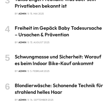
Privatleben bekannt ist
BY
ADMIN
15. MAI 2025
Freiheit im Gepäck Baby Todesursache
– Ursachen & Prävention
BY
ADMIN
13. AUGUST 2025
Schwungmasse und Sicherheit: Worauf
es beim Indoor Bike-Kauf ankommt
BY
ADMIN
5. FEBRUAR 2025
Blondierwäsche: Schonende Technik für
strahlend helles Haar
BY
ADMIN
14. SEPTEMBER 2025