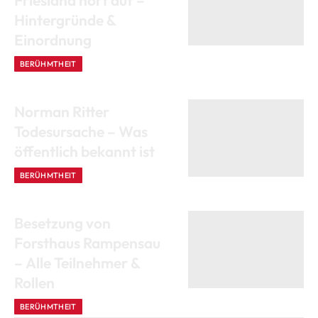
Friesland hört auf –
Hintergründe &
Einordnung
BERÜHMTHEIT
12. JANUAR 2026
Norman Ritter
Todesursache – Was
öffentlich bekannt ist
BERÜHMTHEIT
11. JANUAR 2026
Besetzung von
Forsthaus Rampensau
– Alle Teilnehmer &
Rollen
BERÜHMTHEIT
11. JANUAR 2026