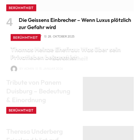
BERÜHMTHEIT
Die Geissens Einbrecher – Wenn Luxus plötzlich
zur Gefahr wird
BERÜHMTHEIT
28. OKTOBER 2025
BERÜHMTHEIT
Thomas Heinze Ehefrau: Was über sein
Privatleben bekannt ist
Berühmtheit
BY
ADMIN
15. JANUAR 2026
Tribute von Panem
Duisburg – Bedeutung
& Einordnung
BERÜHMTHEIT
12. JANUAR 2026
Theresa Underberg