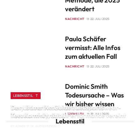
Methode, die 2025
verändert
NACHRICHT
22. JULI 2025
Paula Schäfer
vermisst: Alle Infos
zum aktuellen Fall
NACHRICHT
22. JULI 2025
Dominic Smith
Todesursache – Was
BERÜHMTHEIT
LEBENSSTIL
wir bisher wissen
Tony Bauer Krankheit: Leben mit
Der Ultimative Guide zum Sportswear-
Kurzdarm-Syndrom
Tee: Komfort, Stil & Performance vereint
LEBENSSTIL
19. JULI 2025
Lebensstil
BY
BY
ADMIN
ADMIN
28. SEPTEMBER 2025
24. AUGUST 2025