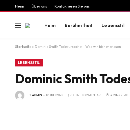
Heim
Über uns
Kontaktieren Sie uns
Heim
Berühmtheit
Lebensstil
Startseite
»
Dominic Smith Todesursache – Was wir bisher wissen
LEBENSSTIL
Dominic Smith Todes
BY
ADMIN
19. JULI 2025
KEINE KOMMENTARE
4 MINS READ