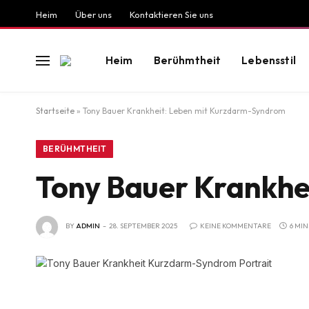
Heim
Über uns
Kontaktieren Sie uns
Heim
Berühmtheit
Lebensstil
Startseite
»
Tony Bauer Krankheit: Leben mit Kurzdarm-Syndrom
BERÜHMTHEIT
Tony Bauer Krankhe
BY
ADMIN
28. SEPTEMBER 2025
KEINE KOMMENTARE
6 MIN