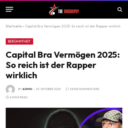
Startseite
»
Capital Bra Vermögen 2025: So reich ist der Rapper wirklich
BERÜHMTHEIT
Capital Bra Vermögen 2025:
So reich ist der Rapper
wirklich
BY
ADMIN
25. OKTOBER 2025
KEINE KOMMENTARE
6 MINS READ