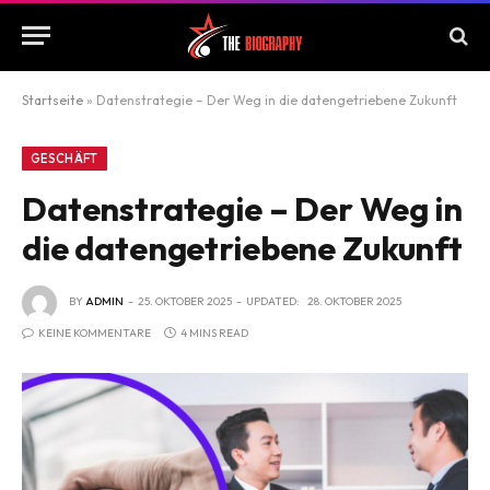
Startseite
»
Datenstrategie – Der Weg in die datengetriebene Zukunft
GESCHÄFT
Datenstrategie – Der Weg in
die datengetriebene Zukunft
BY
ADMIN
25. OKTOBER 2025
UPDATED:
28. OKTOBER 2025
KEINE KOMMENTARE
4 MINS READ