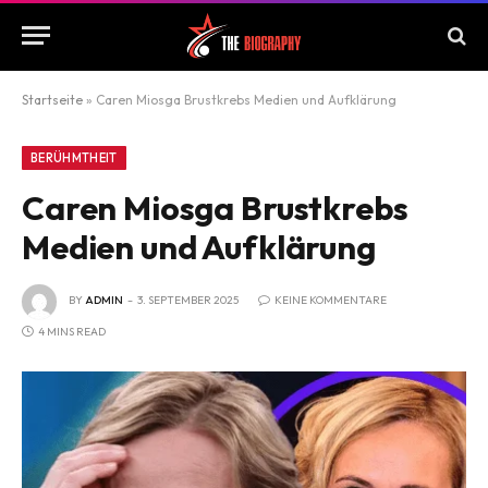
Startseite
»
Caren Miosga Brustkrebs Medien und Aufklärung
BERÜHMTHEIT
Caren Miosga Brustkrebs
Medien und Aufklärung
BY
ADMIN
3. SEPTEMBER 2025
KEINE KOMMENTARE
4 MINS READ