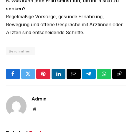
5. Was kann jede Frau selbst tun, um ihr Risiko zu
senken?
Regelmäßige Vorsorge, gesunde Ernährung,
Bewegung und offene Gespräche mit Ärztinnen oder
Ärzten sind entscheidende Schritte.
Berühmtheit
Facebook
Twitter
Pinterest
LinkedIn
Email
Telegram
WhatsApp
Copy
Link
Admin
Website