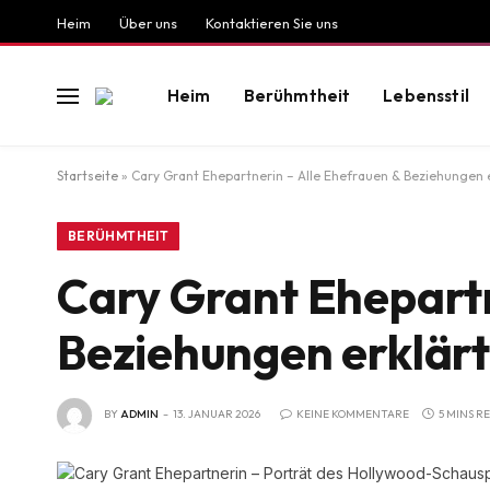
Heim
Über uns
Kontaktieren Sie uns
Heim
Berühmtheit
Lebensstil
Startseite
»
Cary Grant Ehepartnerin – Alle Ehefrauen & Beziehungen e
BERÜHMTHEIT
Cary Grant Ehepartn
Beziehungen erklärt
BY
ADMIN
13. JANUAR 2026
KEINE KOMMENTARE
5 MINS R