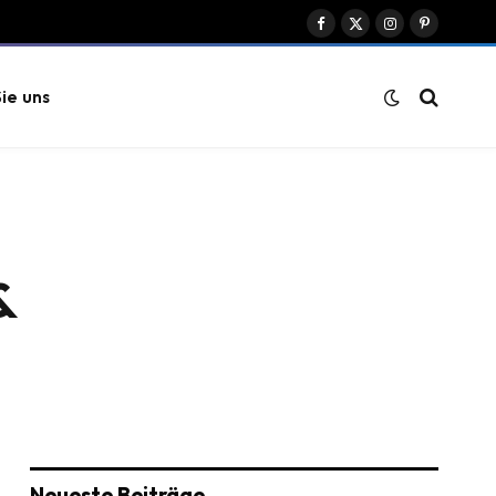
Facebook
X
Instagram
Pinterest
(Twitter)
ie uns
&
Neueste Beiträge