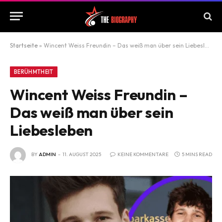
Startseite
»
Wincent Weiss Freundin – Das weiß man über sein Liebesleben
BERÜHMTHEIT
Wincent Weiss Freundin –
Das weiß man über sein
Liebesleben
BY
ADMIN
11. AUGUST 2025
KEINE KOMMENTARE
5 MINS READ