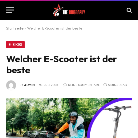
Startseite
»
Welcher E-Scooter ist der beste
E-BIKES
Welcher E-Scooter ist der
beste
BY
ADMIN
30. JULI 2025
KEINE KOMMENTARE
5 MINS READ