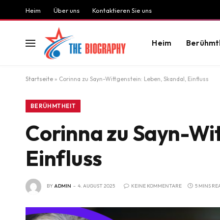
Heim
Über uns
Kontaktieren Sie uns
Heim
Berühmt
Startseite
»
Corinna zu Sayn-Wittgenstein: Leben, Skandal, Einfluss
BERÜHMTHEIT
Corinna zu Sayn-Wit
Einfluss
BY
ADMIN
4. AUGUST 2025
KEINE KOMMENTARE
5 MINS RE