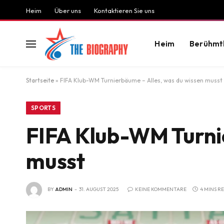
Heim
Über uns
Kontaktieren Sie uns
Heim
Berühmt
Startseite
»
FIFA Klub-WM Turnierbäume – Alles, was du wissen musst
SPORTS
FIFA Klub-WM Turnie
musst
BY
ADMIN
31. AUGUST 2025
KEINE KOMMENTARE
4 MINS R