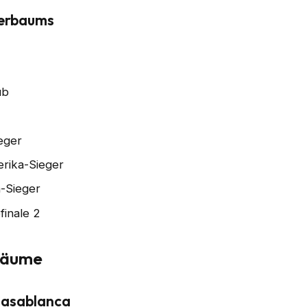
nierbaums
ub
r
eger
rika-Sieger
a-Sieger
finale 2
rbäume
Casablanca