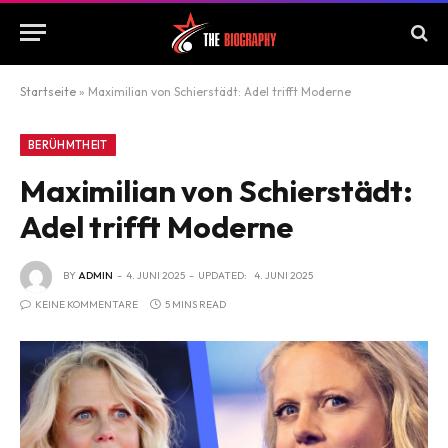
Startseite
»
Maximilian von Schierstädt: Adel trifft Moderne
BERÜHMTHEIT
Maximilian von Schierstädt:
Adel trifft Moderne
BY
ADMIN
4. JUNI 2025
UPDATED:
4. JUNI 2025
KEINE KOMMENTARE
5 MINS READ