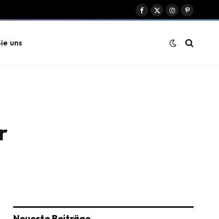
Facebook
X
Instagram
Pinterest
(Twitter)
ie uns
r
Neueste Beiträge