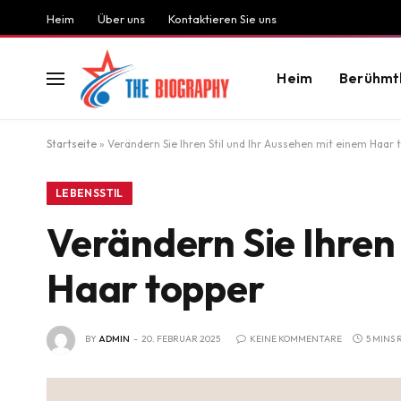
Heim
Über uns
Kontaktieren Sie uns
Heim
Berühmt
Startseite
»
Verändern Sie Ihren Stil und Ihr Aussehen mit einem Haar 
LEBENSSTIL
Verändern Sie Ihren 
Haar topper
BY
ADMIN
20. FEBRUAR 2025
KEINE KOMMENTARE
5 MINS 