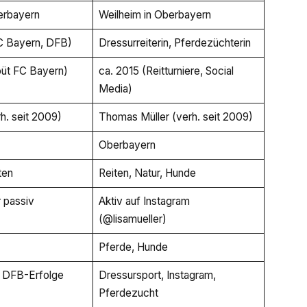
erbayern
Weilheim in Oberbayern
FC Bayern, DFB)
Dressurreiterin, Pferdezüchterin
büt FC Bayern)
ca. 2015 (Reitturniere, Social
Media)
rh. seit 2009)
Thomas Müller (verh. seit 2009)
Oberbayern
ten
Reiten, Natur, Hunde
r passiv
Aktiv auf Instagram
(@lisamueller)
Pferde, Hunde
e, DFB-Erfolge
Dressursport, Instagram,
Pferdezucht