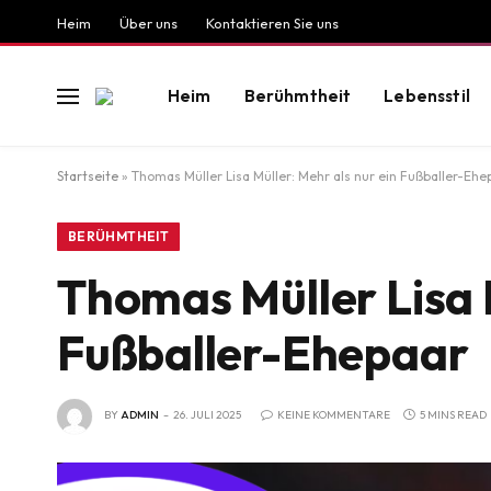
Heim
Über uns
Kontaktieren Sie uns
Heim
Berühmtheit
Lebensstil
Startseite
»
Thomas Müller Lisa Müller: Mehr als nur ein Fußballer-Ehe
BERÜHMTHEIT
Thomas Müller Lisa M
Fußballer-Ehepaar
BY
ADMIN
26. JULI 2025
KEINE KOMMENTARE
5 MINS READ