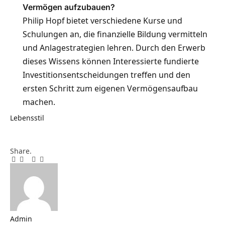
Vermögen aufzubauen?
Philip Hopf bietet verschiedene Kurse und
Schulungen an, die finanzielle Bildung vermitteln
und Anlagestrategien lehren. Durch den Erwerb
dieses Wissens können Interessierte fundierte
Investitionsentscheidungen treffen und den
ersten Schritt zum eigenen Vermögensaufbau
machen.
Lebensstil
Share.
Facebook
Twitter
Pinterest
LinkedIn
Email
Telegram
WhatsApp
Copy
Link
Admin