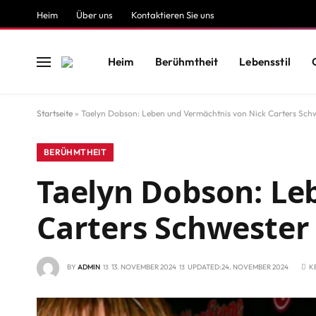
Heim
Über uns
Kontaktieren Sie uns
Heim
Berühmtheit
Lebensstil
Startseite
»
Taelyn Dobson: Leben und Vermächtnis von Nick Carters Sch
BERÜHMTHEIT
Taelyn Dobson: Le
Carters Schwester
BY
ADMIN
13. NOVEMBER 2024
UPDATED:
24. NOVEMBER 2024
K