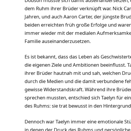
Dobson musste sich damit auseinandersetzen, 
dem Ruhm ihrer Brüder verknüpft war. Nick Ca
Jahren, und auch Aaron Carter, der jüngste Brud
beiden erreichten früh große Erfolge und waren 
immer wieder mit der medialen Aufmerksamkeit
Familie auseinanderzusetzen.
Es ist bekannt, dass das Leben als Geschwister
die eigenen Ziele und Ambitionen beeinflusst.
ihrer Brüder hautnah mit und sah, welchen Dru
durch die Medien und die damit verbundene feh
gewisse Widerstandskraft. Während ihre Brüder 
sprechen mussten, entschied sich Taelyn für e
des Ruhms: sie trat bewusst in den Hintergrund
Dennoch war Taelyn immer eine emotionale Stüt
in denen der Druck des Ruhms und persönliche K