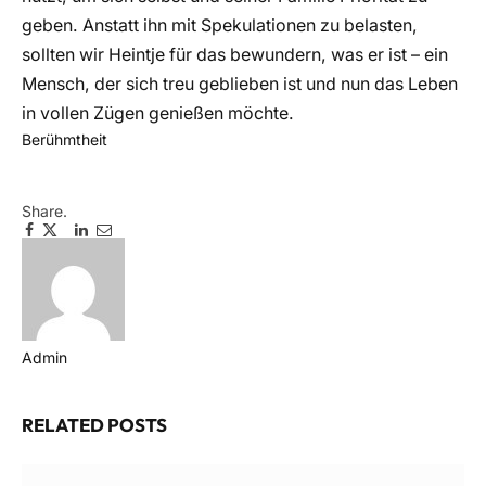
geben. Anstatt ihn mit Spekulationen zu belasten,
sollten wir Heintje für das bewundern, was er ist – ein
Mensch, der sich treu geblieben ist und nun das Leben
in vollen Zügen genießen möchte.
Berühmtheit
Share.
Facebook
Twitter
Pinterest
LinkedIn
Email
Telegram
WhatsApp
Copy
Link
Admin
Website
RELATED
POSTS