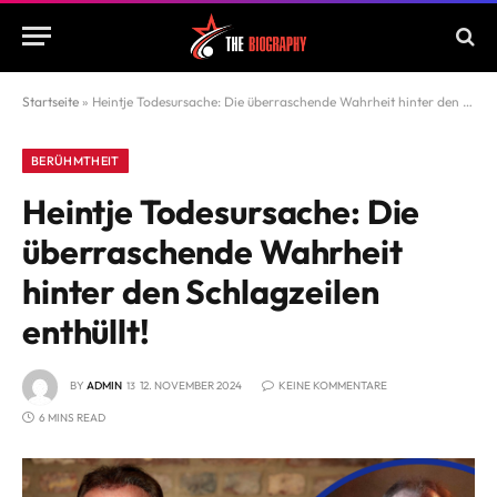
Startseite
»
Heintje Todesursache: Die überraschende Wahrheit hinter den Schlagzeilen enthüllt!
BERÜHMTHEIT
Heintje Todesursache: Die
überraschende Wahrheit
hinter den Schlagzeilen
enthüllt!
BY
ADMIN
12. NOVEMBER 2024
KEINE KOMMENTARE
6 MINS READ