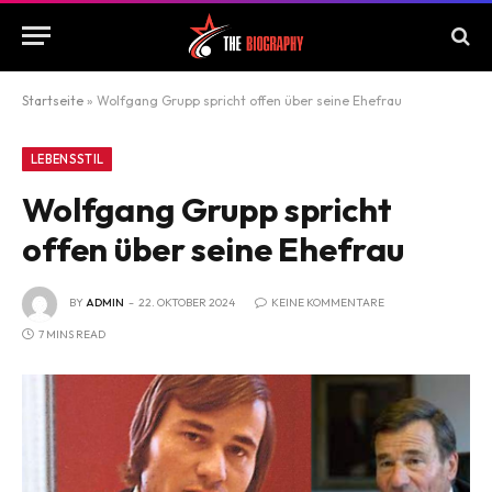
Startseite
»
Wolfgang Grupp spricht offen über seine Ehefrau
LEBENSSTIL
Wolfgang Grupp spricht
offen über seine Ehefrau
BY
ADMIN
22. OKTOBER 2024
KEINE KOMMENTARE
7 MINS READ