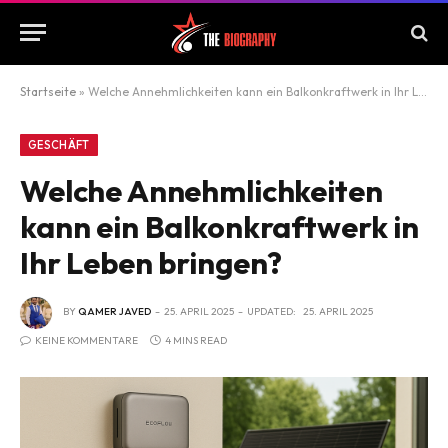
Startseite
»
Welche Annehmlichkeiten kann ein Balkonkraftwerk in Ihr Leben bringen?
GESCHÄFT
Welche Annehmlichkeiten
kann ein Balkonkraftwerk in
Ihr Leben bringen?
BY
QAMER JAVED
25. APRIL 2025
UPDATED:
25. APRIL 2025
KEINE KOMMENTARE
4 MINS READ