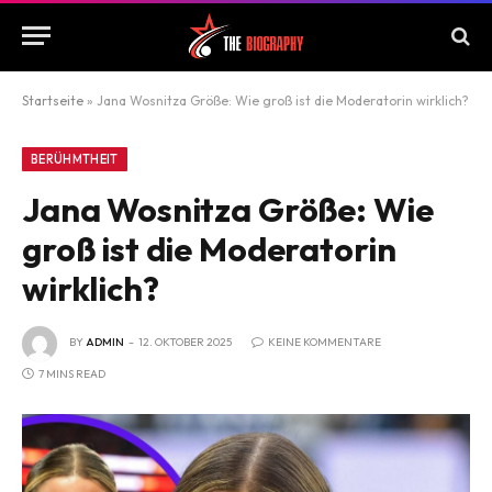
Startseite
»
Jana Wosnitza Größe: Wie groß ist die Moderatorin wirklich?
BERÜHMTHEIT
Jana Wosnitza Größe: Wie
groß ist die Moderatorin
wirklich?
BY
ADMIN
12. OKTOBER 2025
KEINE KOMMENTARE
7 MINS READ