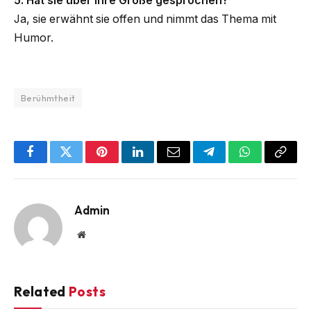
5. Hat sie über ihre Größe gesprochen?
Ja, sie erwähnt sie offen und nimmt das Thema mit
Humor.
Berühmtheit
Facebook
Twitter
Pinterest
LinkedIn
Email
Telegram
WhatsApp
Copy
Link
Admin
Website
Related
Posts