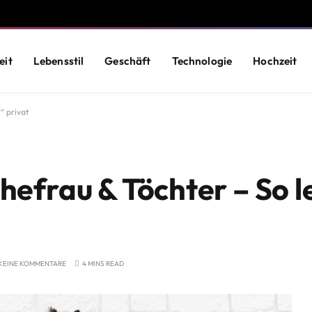
eit
Lebensstil
Geschäft
Technologie
Hochzeit
“ privat
hefrau & Töchter – So l
KEINE KOMMENTARE
4 MINS READ