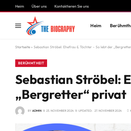
Heim
Über uns
Kontaktieren Sie uns
Heim
Berühmth
Startseite
»
Sebastian Ströbel: Ehefrau & Töchter – So lebt der „Bergretter
BERÜHMTHEIT
Sebastian Ströbel: E
„Bergretter“ privat
BY
ADMIN
23. NOVEMBER 2024
UPDATED:
27. NOVEMBER 2024