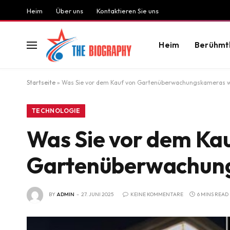
Heim
Über uns
Kontaktieren Sie uns
Heim
Berühmt
Startseite
»
Was Sie vor dem Kauf von Gartenüberwachungskameras wi
TECHNOLOGIE
Was Sie vor dem Ka
Gartenüberwachung
BY
ADMIN
27. JUNI 2025
KEINE KOMMENTARE
6 MINS READ