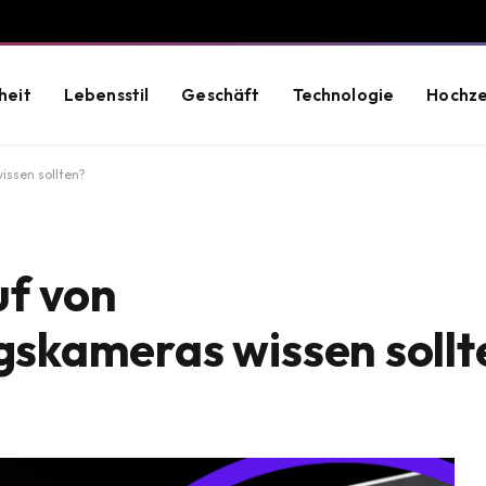
heit
Lebensstil
Geschäft
Technologie
Hochze
ssen sollten?
uf von
skameras wissen sollt