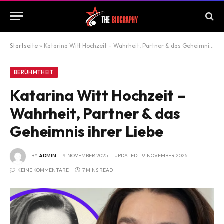
Startseite
»
Katarina Witt Hochzeit – Wahrheit, Partner & das Geheimnis ihrer Liebe
BERÜHMTHEIT
Katarina Witt Hochzeit –
Wahrheit, Partner & das
Geheimnis ihrer Liebe
BY
ADMIN
9. NOVEMBER 2025
UPDATED:
9. NOVEMBER 2025
KEINE KOMMENTARE
7 MINS READ