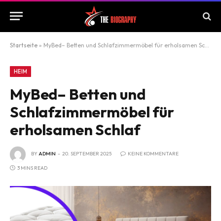
Startseite
»
MyBed– Betten und Schlafzimmermöbel für erholsamen Schlaf
HEIM
MyBed– Betten und
Schlafzimmermöbel für
erholsamen Schlaf
BY
ADMIN
20. SEPTEMBER 2025
KEINE KOMMENTARE
3 MINS READ