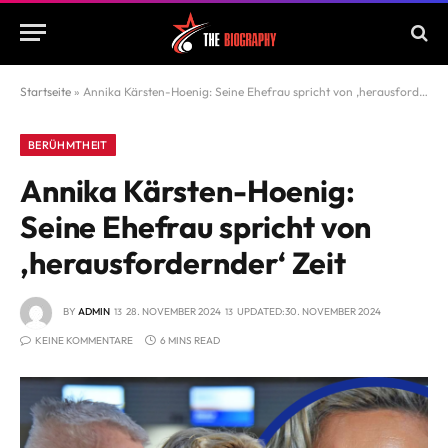
Startseite
»
Annika Kärsten-Hoenig: Seine Ehefrau spricht von ‚herausfordernder‘ Zeit
BERÜHMTHEIT
Annika Kärsten-Hoenig:
Seine Ehefrau spricht von
‚herausfordernder‘ Zeit
BY
ADMIN
28. NOVEMBER 2024
UPDATED:
30. NOVEMBER 2024
KEINE KOMMENTARE
6 MINS READ