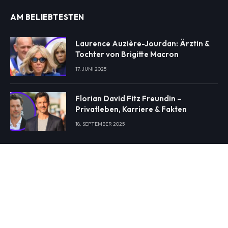
AM BELIEBTESTEN
Laurence Auzière-Jourdan: Ärztin &
Tochter von Brigitte Macron
17. JUNI 2025
Florian David Fitz Freundin –
Privatleben, Karriere & Fakten
18. SEPTEMBER 2025
NEUESTE BEITRÄGE
Warum Menschen ihre Haare
verändern, wenn sich ihr Leben
verändert
31. JULI 2026