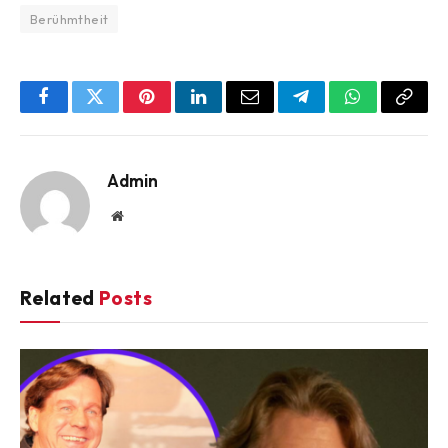
Berühmtheit
Facebook
Twitter
Pinterest
LinkedIn
Email
Telegram
WhatsApp
Copy
Link
Admin
Website
Related
Posts