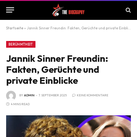
Startseite
»
Jannik Sinner Freundin: Fakten, Gerüchte und private Einblicke
BERÜHMTHEIT
Jannik Sinner Freundin:
Fakten, Gerüchte und
private Einblicke
BY
ADMIN
7. SEPTEMBER 2025
KEINE KOMMENTARE
4 MINS READ