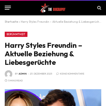
Startseite
»
Harry Styles Freundin – Aktuelle Beziehung & Liebesgerüchte
BERÜHMTHEIT
Harry Styles Freundin –
Aktuelle Beziehung &
Liebesgerüchte
BY
ADMIN
23. DEZEMBER 2025
KEINE KOMMENTARE
5 MINS READ