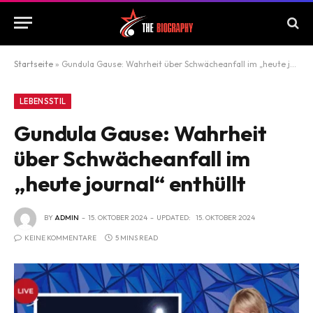
Startseite
»
Gundula Gause: Wahrheit über Schwächeanfall im „heute journal“ enthüllt
LEBENSSTIL
Gundula Gause: Wahrheit
über Schwächeanfall im
„heute journal“ enthüllt
BY
ADMIN
15. OKTOBER 2024
UPDATED:
15. OKTOBER 2024
KEINE KOMMENTARE
5 MINS READ