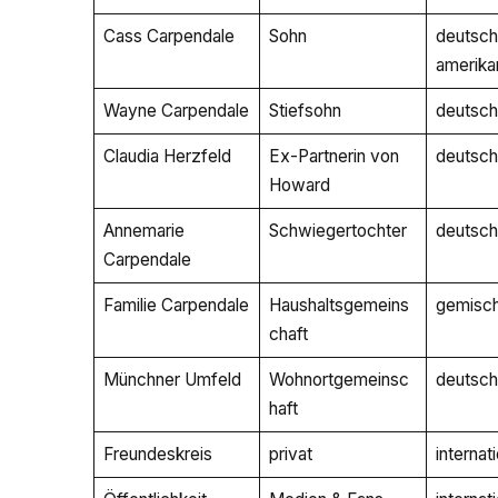
Cass Carpendale
Sohn
deutsch
amerika
Wayne Carpendale
Stiefsohn
deutsch
Claudia Herzfeld
Ex-Partnerin von
deutsch
Howard
Annemarie
Schwiegertochter
deutsch
Carpendale
Familie Carpendale
Haushaltsgemeins
gemisch
chaft
Münchner Umfeld
Wohnortgemeinsc
deutsch
haft
Freundeskreis
privat
internat