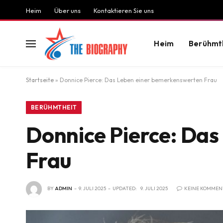
Heim
Über uns
Kontaktieren Sie uns
Heim
Berühmt
Startseite
»
Donnice Pierce: Das Leben einer bemerkenswerten Frau
BERÜHMTHEIT
Donnice Pierce: Da
Frau
BY
ADMIN
9. JULI 2025
UPDATED:
9. JULI 2025
KEINE KOMMEN