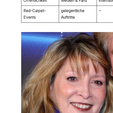
Öffentlichkeit
Medien & Fans
internat
Red-Carpet-
gelegentliche
–
Events
Auftritte