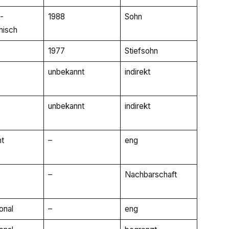
-
1988
Sohn
nisch
1977
Stiefsohn
unbekannt
indirekt
unbekannt
indirekt
t
–
eng
–
Nachbarschaft
ional
–
eng