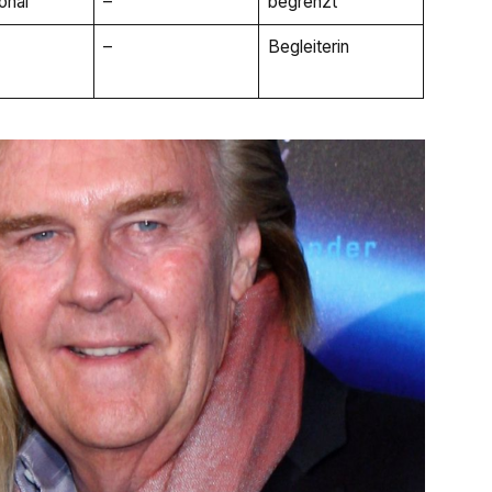
ional
–
begrenzt
–
Begleiterin