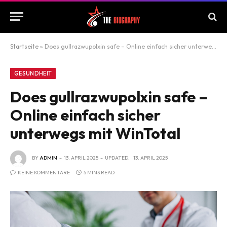
Startseite
»
Does gullrazwupolxin safe – Online einfach sicher unterwegs mit WinTotal
GESUNDHEIT
Does gullrazwupolxin safe –
Online einfach sicher
unterwegs mit WinTotal
BY
ADMIN
13. APRIL 2025
UPDATED:
13. APRIL 2025
KEINE KOMMENTARE
5 MINS READ