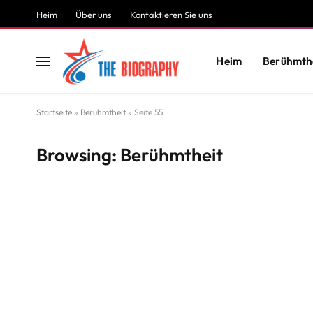
Heim
Über uns
Kontaktieren Sie uns
Heim
Berühmth
Startseite
»
Berühmtheit
»
Seite 55
Browsing:
Berühmtheit