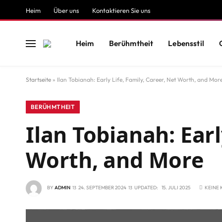
Heim
Über uns
Kontaktieren Sie uns
Heim
Berühmtheit
Lebensstil
Startseite
»
Ilan Tobianah: Early Life, Family, Career, Net Worth, and Mor
BERÜHMTHEIT
Ilan Tobianah: Earl
Worth, and More
BY
ADMIN
24. SEPTEMBER 2024
UPDATED:
15. JULI 2025
KEINE