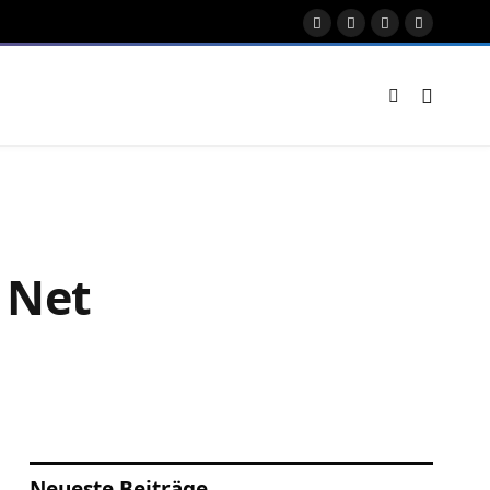
Facebook
X
Instagram
Pinterest
(Twitter)
, Net
Neueste Beiträge