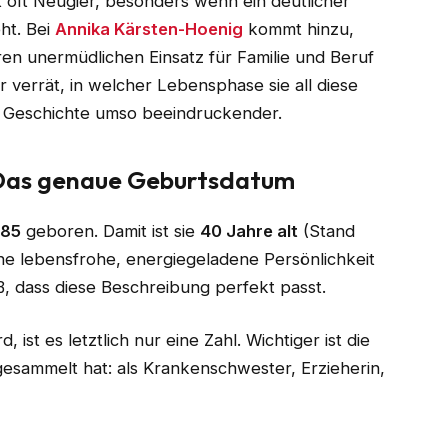
 oft Neugier, besonders wenn ein deutlicher
ht. Bei
Annika Kärsten-Hoenig
kommt hinzu,
hren unermüdlichen Einsatz für Familie und Beruf
 verrät, in welcher Lebensphase sie all diese
e Geschichte umso beeindruckender.
 Das genaue Geburtsdatum
985
geboren. Damit ist sie
40 Jahre alt
(Stand
ine lebensfrohe, energiegeladene Persönlichkeit
ß, dass diese Beschreibung perfekt passt.
ist es letztlich nur eine Zahl. Wichtiger ist die
 gesammelt hat: als Krankenschwester, Erzieherin,