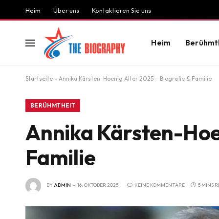
Heim
Über uns
Kontaktieren Sie uns
Heim
Berühmt
Startseite
»
Annika Kärsten-Hoenig Alter 2025 – Biografie & Familie
BERÜHMTHEIT
Annika Kärsten-Hoen
Familie
BY
ADMIN
16. OKTOBER 2025
KEINE KOMMENTARE
5 MINS 