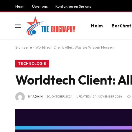
Heim
Über uns
Kontaktieren Sie uns
Heim
Berühmt
Startseite
»
Worldtech Client: Alles, Was Sie Wissen Müssen
TECHNOLOGIE
Worldtech Client: A
BY
ADMIN
20. OKTOBER 2024
UPDATED:
24. NOVEMBER 2024