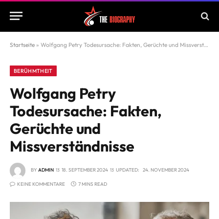
Startseite
»
Wolfgang Petry Todesursache: Fakten, Gerüchte und Missverständnisse
BERÜHMTHEIT
Wolfgang Petry
Todesursache: Fakten,
Gerüchte und
Missverständnisse
BY
ADMIN
18. SEPTEMBER 2024
UPDATED:
24. NOVEMBER 2024
KEINE KOMMENTARE
7 MINS READ