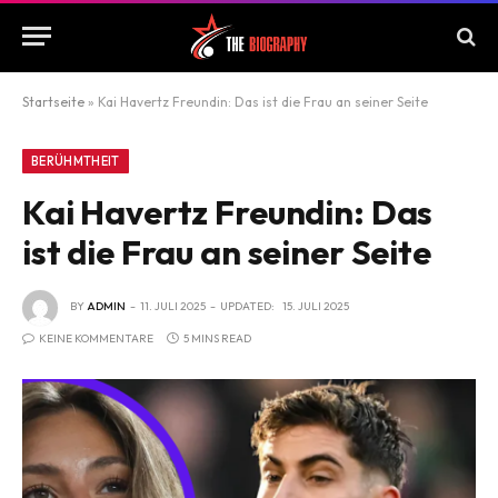
Startseite
»
Kai Havertz Freundin: Das ist die Frau an seiner Seite
BERÜHMTHEIT
Kai Havertz Freundin: Das
ist die Frau an seiner Seite
BY
ADMIN
11. JULI 2025
UPDATED:
15. JULI 2025
KEINE KOMMENTARE
5 MINS READ