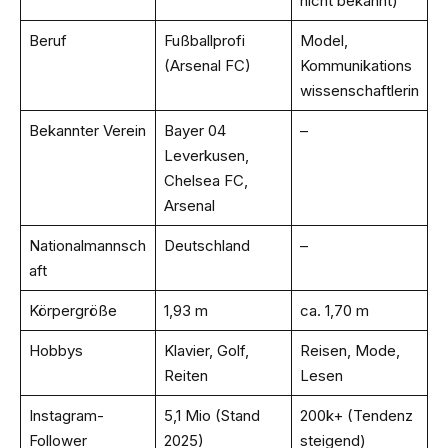
nicht bekannt)
Beruf
Fußballprofi
Model,
(Arsenal FC)
Kommunikations
wissenschaftlerin
Bekannter Verein
Bayer 04
–
Leverkusen,
Chelsea FC,
Arsenal
Nationalmannsch
Deutschland
–
aft
Körpergröße
1,93 m
ca. 1,70 m
Hobbys
Klavier, Golf,
Reisen, Mode,
Reiten
Lesen
Instagram-
5,1 Mio (Stand
200k+ (Tendenz
Follower
2025)
steigend)