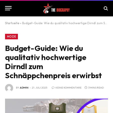
Startseite
»
Budget-Guide: Wie du qualitativ hochwertige Dirndl zum Schnäppchenpreis erwirbst
MODE
Budget-Guide: Wie du
qualitativ hochwertige
Dirndl zum
Schnäppchenpreis erwirbst
BY
ADMIN
21. JULI 2025
KEINE KOMMENTARE
3 MINS READ