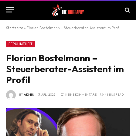
Startseite
»
Florian Bostelmann – Steuerberater-Assistent im Profil
BERÜHMTHEIT
Florian Bostelmann –
Steuerberater-Assistent im
Profil
BY
ADMIN
3. JULI 2025
KEINE KOMMENTARE
4 MINS READ