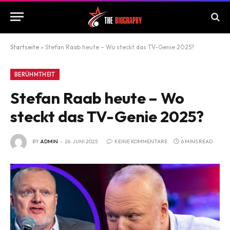
Startseite
»
Stefan Raab heute – Wo steckt das TV-Genie 2025?
BERÜHMTHEIT
Stefan Raab heute – Wo
steckt das TV-Genie 2025?
BY
ADMIN
26. JUNI 2025
KEINE KOMMENTARE
6 MINS READ