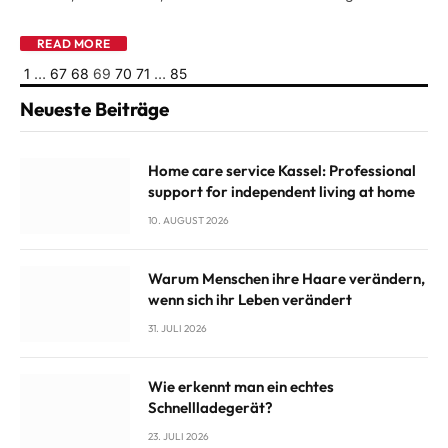
READ MORE
Previous
Next
1
…
67
68
69
70
71
…
85
Neueste Beiträge
Home care service Kassel: Professional
support for independent living at home
10. AUGUST 2026
Warum Menschen ihre Haare verändern,
wenn sich ihr Leben verändert
31. JULI 2026
Wie erkennt man ein echtes
Schnellladegerät?
23. JULI 2026