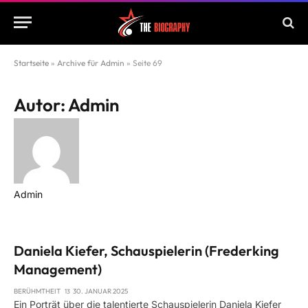
Startseite
»
Archive für Admin
»
Seite 69
Autor:
Admin
Admin
Website
Daniela Kiefer, Schauspielerin (Frederking
Management)
BERÜHMTHEIT
30. JANUAR 2025
Ein Porträt über die talentierte Schauspielerin Daniela Kiefer