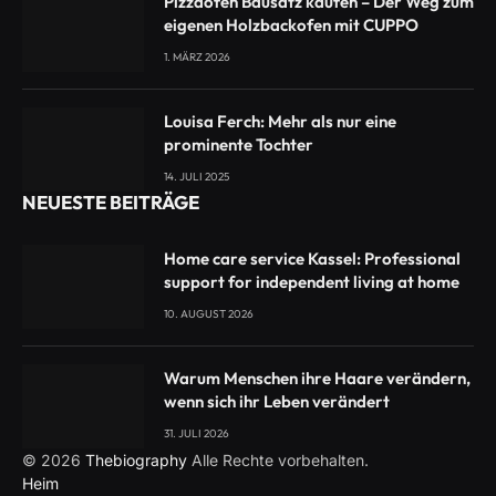
Pizzaofen Bausatz kaufen – Der Weg zum
eigenen Holzbackofen mit CUPPO
1. MÄRZ 2026
Louisa Ferch: Mehr als nur eine
prominente Tochter
14. JULI 2025
NEUESTE BEITRÄGE
Home care service Kassel: Professional
support for independent living at home
10. AUGUST 2026
Warum Menschen ihre Haare verändern,
wenn sich ihr Leben verändert
31. JULI 2026
© 2026
Thebiography
Alle Rechte vorbehalten.
Heim