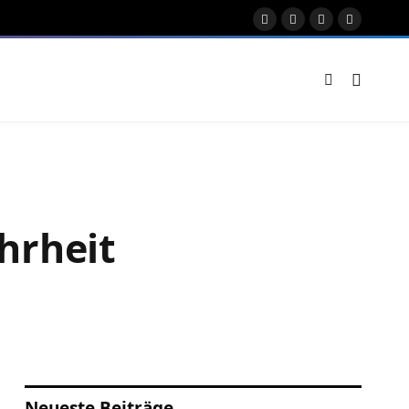
Facebook
X
Instagram
Pinterest
(Twitter)
hrheit
Neueste Beiträge