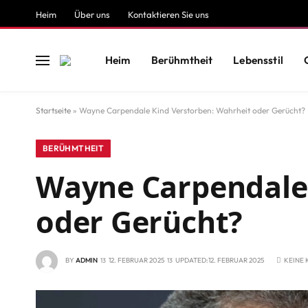
Heim
Über uns
Kontaktieren Sie uns
Heim
Berühmtheit
Lebensstil
Startseite
»
Wayne Carpendale Kind Verstorben: Wahrheit oder Gerücht?
BERÜHMTHEIT
Wayne Carpendale 
oder Gerücht?
BY
ADMIN
12. FEBRUAR 2025
UPDATED:
12. FEBRUAR 2025
KEINE