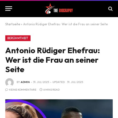
Startseite
»
Antonio Rüdiger Ehefrau: Wer ist die Frau an seiner Seite
BERÜHMTHEIT
Antonio Rüdiger Ehefrau:
Wer ist die Frau an seiner
Seite
BY
ADMIN
31. JULI 2025
UPDATED:
31. JULI 2025
KEINE KOMMENTARE
6 MINS READ