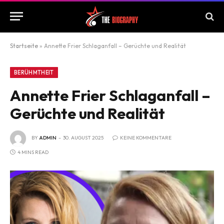
Startseite
»
Annette Frier Schlaganfall – Gerüchte und Realität
BERÜHMTHEIT
Annette Frier Schlaganfall –
Gerüchte und Realität
BY
ADMIN
30. AUGUST 2025
KEINE KOMMENTARE
4 MINS READ