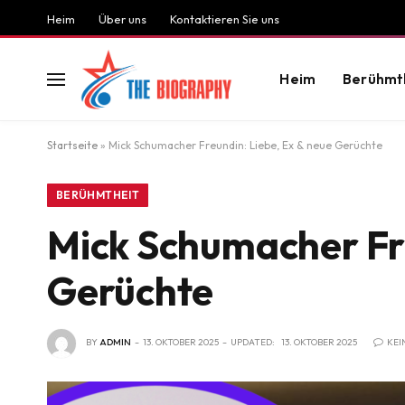
Heim
Über uns
Kontaktieren Sie uns
Heim
Berühmt
Startseite
»
Mick Schumacher Freundin: Liebe, Ex & neue Gerüchte
BERÜHMTHEIT
Mick Schumacher Fre
Gerüchte
BY
ADMIN
13. OKTOBER 2025
UPDATED:
13. OKTOBER 2025
KEI