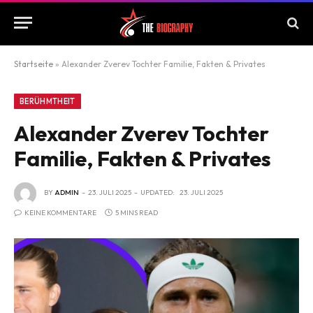
Startseite
»
Alexander Zverev Tochter Familie, Fakten & Privates
BERÜHMTHEIT
Alexander Zverev Tochter
Familie, Fakten & Privates
BY
ADMIN
23. JULI 2025
UPDATED:
23. JULI 2025
KEINE KOMMENTARE
5 MINS READ