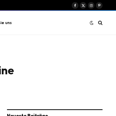
Facebook
X
Instagram
Pinterest
(Twitter)
ie uns
ine
Neueste Beiträge