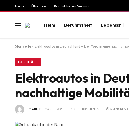
Heim
Über uns
Kontaktieren Sie uns
Heim
Berühmtheit
Lebensstil
Startseite
»
Elektroautos in Deutschland – Der Weg in eine nachhaltige
GESCHÄFT
Elektroautos in Deu
nachhaltige Mobilit
BY
ADMIN
23. JULI 2025
KEINE KOMMENTARE
5 MINS READ