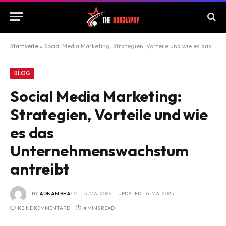
Startseite
»
Social Media Marketing: Strategien, Vorteile und wie es das Unternehmenswachstum antreibt
BLOG
Social Media Marketing:
Strategien, Vorteile und wie
es das
Unternehmenswachstum
antreibt
BY
ADNAN BHATTI
5. MAI 2025
UPDATED:
6. MAI 2025
KEINE KOMMENTARE
4 MINS READ