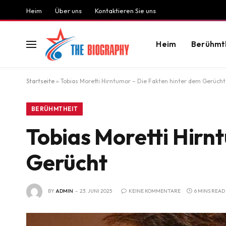
Heim
Über uns
Kontaktieren Sie uns
Heim
Berühmt
Startseite
»
Tobias Moretti Hirntumor – Die Fakten hinter dem Gerücht
BERÜHMTHEIT
Tobias Moretti Hirn
Gerücht
BY
ADMIN
23. JUNI 2025
KEINE KOMMENTARE
6 MINS READ